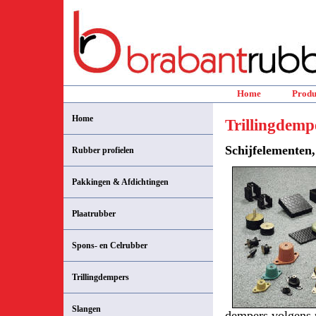
Home
Produ
Home
Trillingdemp
Schijfelementen,
Rubber profielen
Pakkingen & Afdichtingen
Plaatrubber
Spons- en Celrubber
Trillingdempers
Slangen
dempers volgens