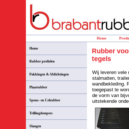
Home
Produ
Home
Rubber
voor
tegels
Rubber profielen
Wij leveren vele
Pakkingen & Afdichtingen
stalmatten, trai
wandbekleding. Ru
Plaatrubber
toegepast te wor
de vorm van bijv
Spons- en Celrubber
uitstekende onde
Trillingdempers
Slangen